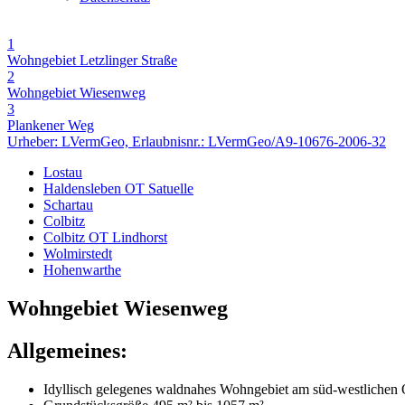
1
Wohngebiet Letzlinger Straße
2
Wohngebiet Wiesenweg
3
Plankener Weg
Urheber: LVermGeo, Erlaubnisnr.: LVermGeo/A9-10676-2006-32
Lostau
Haldensleben OT Satuelle
Schartau
Colbitz
Colbitz OT Lindhorst
Wolmirstedt
Hohenwarthe
Wohngebiet Wiesenweg
Allgemeines:
Idyllisch gelegenes waldnahes Wohngebiet am süd-westlichen O